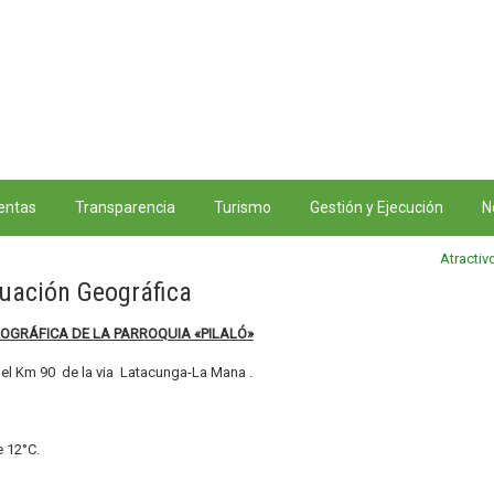
entas
Transparencia
Turismo
Gestión y Ejecución
N
Atractiv
tuación Geográfica
OGRÁFICA DE LA PARROQUIA «PILALÓ»
 el Km 90 de la via Latacunga-La Mana .
 12°C.