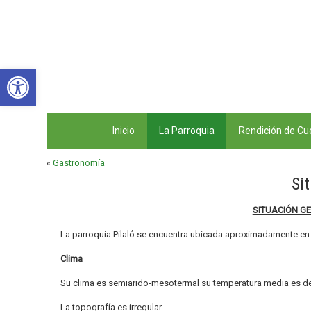
Abrir barra de herramientas
Inicio
La Parroquia
Rendición de Cu
«
Gastronomía
Si
SITUACIÓN GE
La parroquia Pilaló se encuentra ubicada aproximadamente en
Clima
Su clima es semiarido-mesotermal su temperatura media es de
La topografía es irregular