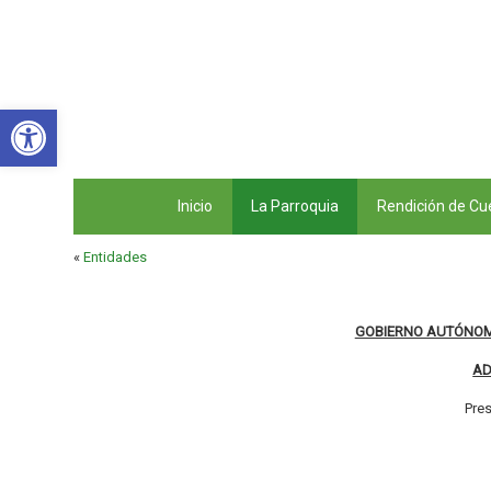
Abrir barra de herramientas
Inicio
La Parroquia
Rendición de Cu
«
Entidades
GOBIERNO AUTÓNOM
AD
Pre