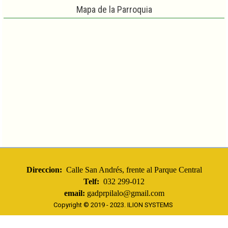
Miembro:
Carlos Pallo
Mapa de la Parroquia
COMISIÓN DE FOMENTO PRODUCTIVO, TURISMO Y AMBIENTE
:
Preside:
Rosa Toaquiza
Miembro:
Arturo Lozada
COMISIÓN DE SALUD, GESTION DE RIESGOS Y SEGURIDAD
CIUDADANA:
Preside:
Liliana Ayala
Miembro:
Rosa Toaquiza
Direccion:
Calle San Andrés, frente al Parque Central
Telf:
032 299-012
email:
gadprpilalo@gmail.com
Copyright © 2019 - 2023.
ILION SYSTEMS